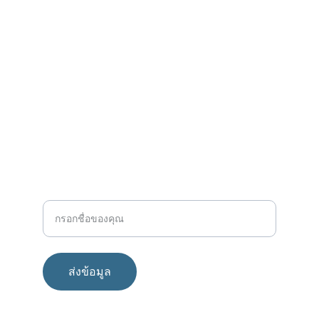
อีเมล
mengishappy@hotmail.com
โทรศัพท์
+6680 324 1445
ชื่อ-นามสกุล
ส่งข้อมูล