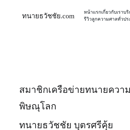
หน้าแรก
เกี่ยวกับเรา
บร
ทนายธวัชชัย.com
รีวิวลูกความ
ศาลทั่วปร
สมาชิกเครือข่ายทนายความ
พิษณุโลก
ทนายธวัชชัย บุตรศรีคุ้ย