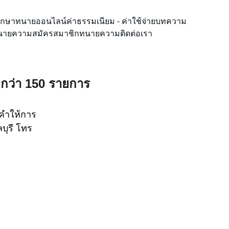
ึกษาทนายออนไลน์
ค่าธรรมเนียม - ค่าใช้จ่าย
บทความ
ทนายความ
สมัครสมาชิกทนายความ
ติดต่อเรา
กว่า 150 รายการ
คำให้การ 
ุรี โทร 