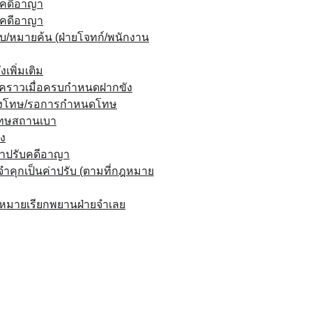
คดีอาญา
คดีอาญา
/หมายค้น (ฝ่ายโจทก์/พนักงาน
พิ่มเติม
วคราวเมื่อครบกำหนดฝากขัง
ลงโทษ/รอการกำหนดโทษ
โทษสถานเบา
ง
าปรับคดีอาญา
ำคุกเป็นค่าปรับ (ตามที่กฎหมาย
หมายเรียกพยานฝ่ายจำเลย