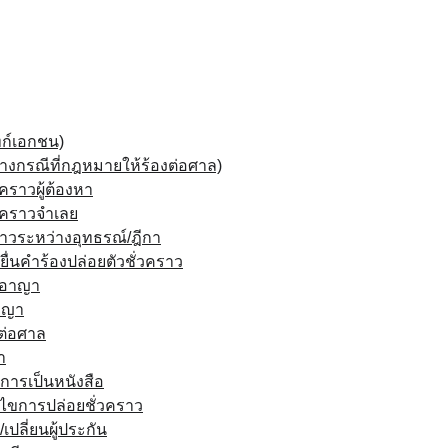
ก์เอกชน)
างกรณีที่กฎหมายให้ร้องต่อศาล)
คราวผู้ต้องหา
วคราวจำเลย
าวระหว่างอุทธรณ์/ฎีกา
่นคำร้องปล่อยตัวชั่วคราว
ีอาญา
าญา
ต่อศาล
า
การเป็นหนังสือ
นไขการปล่อยชั่วคราว
ลี่ยนผู้ประกัน