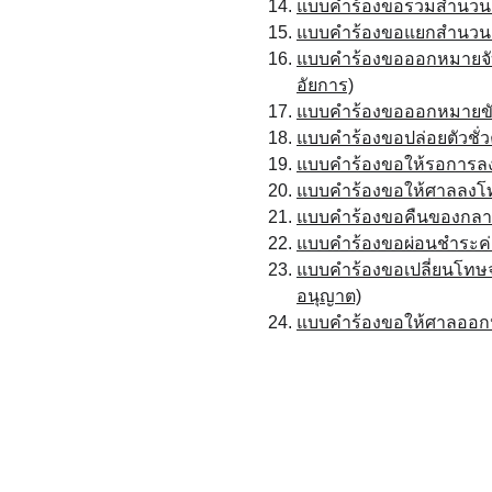
แบบคำร้องขอรวมสำนวน
แบบคำร้องขอแยกสำนวน
แบบคำร้องขอออกหมายจับ
อัยการ)
แบบคำร้องขอออกหมายขังเ
แบบคำร้องขอปล่อยตัวชั่
แบบคำร้องขอให้รอการ
แบบคำร้องขอให้ศาลลง
แบบคำร้องขอคืนของกลา
แบบคำร้องขอผ่อนชำระค่
แบบคำร้องขอเปลี่ยนโทษจ
อนุญาต)
แบบคำร้องขอให้ศาลออก