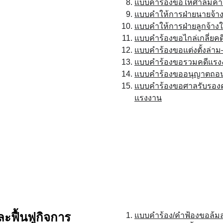
แบบคำร้องขอให้ศาลมีคำสั
แบบคำให้การฝ่ายนายจ้า
แบบคำให้การฝ่ายลูกจ้าง
แบบคำร้องขอไกล่เกลี่ย
แบบคำร้องขอแต่งตั้งล่าม–ผ
แบบคำร้องขอรวมคดีแรงง
แบบคำร้องขออนุญาตถอน
แบบคำร้องขอศาลรับรอ
แรงงาน
ะฟื้นฟูกิจการ
แบบคำร้อง/คำฟ้องขอล้มละ