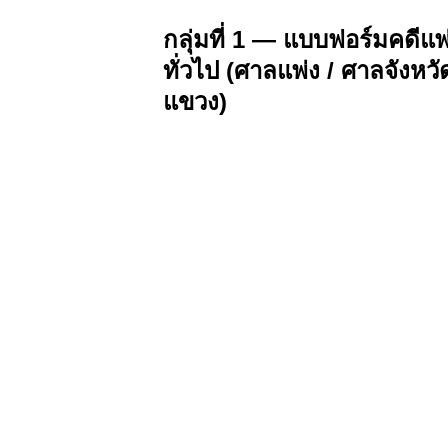
กลุ่มที่ 1 — แบบฟอร์มคดีแพ
ทั่วไป (ศาลแพ่ง / ศาลจังหวั
แขวง)