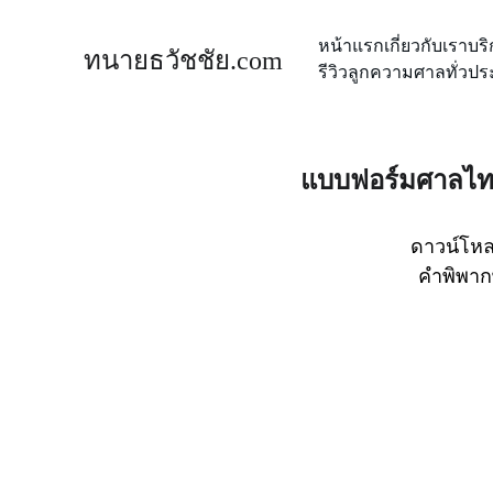
หน้าแรก
เกี่ยวกับเรา
บร
ทนายธวัชชัย.com
รีวิวลูกความ
ศาลทั่วปร
แบบฟอร์มศาลไทย
ดาวน์โหล
คำพิพาก