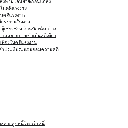
่งห้ามโอนย้าย/กลั่นแกล้ง
งในคดีแรงงาน
ในคดีแรงงาน
คดีแรงงานในศาล
ู้เชี่ยวชาญด้านบัญชี/ค่าจ้าง
านหลายรายเข้าเป็นคดีเดียว
ฟ้องในคดีแรงงาน
งคำประนีประนอมยอมความคดี
ลายลูกหนี้โดยเจ้าหนี้